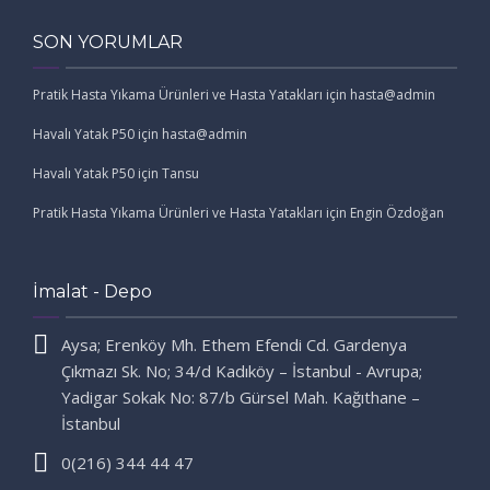
SON YORUMLAR
Pratik Hasta Yıkama Ürünleri ve Hasta Yatakları
için
hasta@admin
Havalı Yatak P50
için
hasta@admin
Havalı Yatak P50
için
Tansu
Pratik Hasta Yıkama Ürünleri ve Hasta Yatakları
için
Engin Özdoğan
İmalat - Depo
Aysa; Erenköy Mh. Ethem Efendi Cd. Gardenya
Çıkmazı Sk. No; 34/d Kadıköy – İstanbul - Avrupa;
Yadigar Sokak No: 87/b Gürsel Mah. Kağıthane –
İstanbul
0(216) 344 44 47