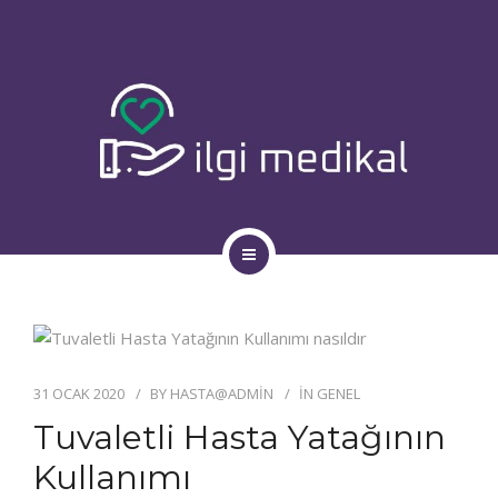
ANASAYFA
ÜRÜNLER
KIRALIK ÜRÜNLER
31 OCAK 2020
BY
HASTA@ADMIN
IN
GENEL
Tuvaletli Hasta Yatağının
BLOG
Kullanımı